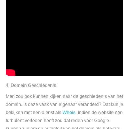
4. Domein Geschiedenis
Men zou ook kunnen kijken naar de geschiedenis van het
domein. Is deze vaak van eigenaar veranderd? Dat kun je
bekijken met een dienst als
Whois
. Indien de website een
turbulent verleden heeft zou dat reden voor Google
kunnen zijn om de autoriteit van het domein als het ware