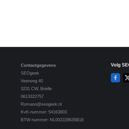
Volg SE
Contactgegevens
SEOgeek
Veerweg 40
3231 CW, Brielle
0613322757
Romano@seogeek.nl
KvK-nummer: 54163803
BTW-nummer: NL002228635B18