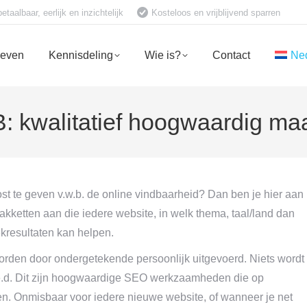
aalbaar, eerlijk en inzichtelijk
Kosteloos en vrijblijvend sparren
ieven
Kennisdeling
Wie is?
Contact
Ne
 kwalitatief hoogwaardig ma
t te geven v.w.b. de online vindbaarheid? Dan ben je hier aan
kketten aan die iedere website, in welk thema, taal/land dan
kresultaten kan helpen.
rden door ondergetekende persoonlijk uitgevoerd. Niets wordt
a e.d. Dit zijn hoogwaardige SEO werkzaamheden die op
nen. Onmisbaar voor iedere nieuwe website, of wanneer je net