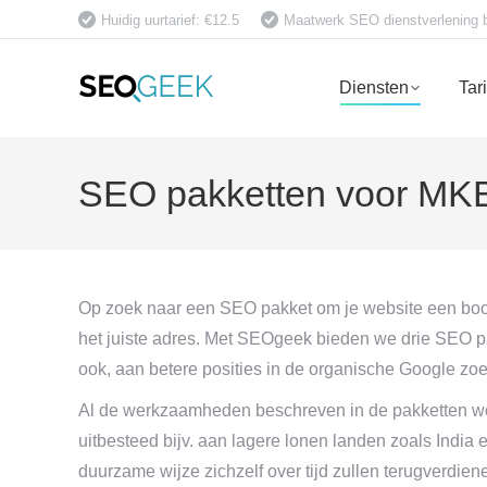
Huidig uurtarief: €12.5
Maatwerk SEO dienstverlening bet
Diensten
Tar
SEO pakketten voor MKB:
Op zoek naar een SEO pakket om je website een boos
het juiste adres. Met SEOgeek bieden we drie SEO pa
ook, aan betere posities in de organische Google zoe
Al de werkzaamheden beschreven in de pakketten wo
uitbesteed bijv. aan lagere lonen landen zoals Indi
duurzame wijze zichzelf over tijd zullen terugverdie