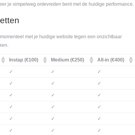
eer je simpelweg ontevreden bent met de huidige performance.
etten
f momenteel met je huidige website tegen een onzichtbaar
iken.
Instap (€100)
Medium (€250)
All-in (€400)
✓
✓
✓
✓
✓
✓
✓
✓
✓
✓
✓
✓
✓
✓
✓
✓
✓
✓