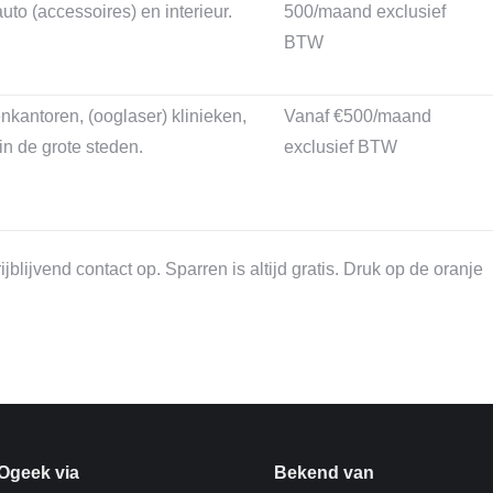
auto (accessoires) en interieur.
500/maand exclusief
BTW
kantoren, (ooglaser) klinieken,
Vanaf €500/maand
in de grote steden.
exclusief BTW
lijvend contact op. Sparren is altijd gratis. Druk op de oranje
Ogeek via
Bekend van