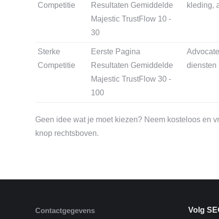
Competitie
Resultaten Gemiddelde
kleding, 
Majestic TrustFlow 10 -
30
Sterke
Eerste Pagina
Advocaten
Competitie
Resultaten Gemiddelde
diensten 
Majestic TrustFlow 30 -
100
Geen idee wat je moet kiezen? Neem kosteloos en vrijb
knop rechtsboven.
Volg SE
Contactgegevens