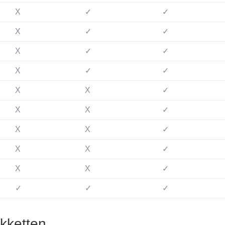
X
✓
✓
X
✓
✓
X
✓
✓
X
✓
✓
X
X
✓
X
X
✓
X
X
✓
X
X
✓
X
X
✓
✓
✓
✓
kketten