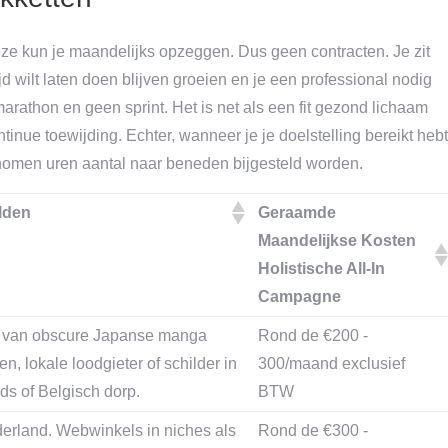
e kun je maandelijks opzeggen. Dus geen contracten. Je zit
ijd wilt laten doen blijven groeien en je een professional nodig
arathon en geen sprint. Het is net als een fit gezond lichaam
tinue toewijding. Echter, wanneer je je doelstelling bereikt hebt
nomen uren aantal naar beneden bijgesteld worden.
lden
Geraamde
Maandelijkse Kosten
Holistische All-In
Campagne
 van obscure Japanse manga
Rond de €200 -
en, lokale loodgieter of schilder in
300/maand exclusief
ds of Belgisch dorp.
BTW
rland. Webwinkels in niches als
Rond de €300 -