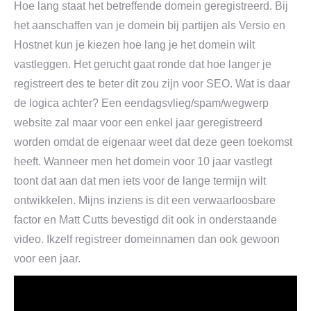
Hoe lang staat het betreffende domein geregistreerd. Bij
het aanschaffen van je domein bij partijen als Versio en
Hostnet kun je kiezen hoe lang je het domein wilt
vastleggen. Het gerucht gaat ronde dat hoe langer je
registreert des te beter dit zou zijn voor SEO. Wat is daar
de logica achter? Een eendagsvlieg/spam/wegwerp
website zal maar voor een enkel jaar geregistreerd
worden omdat de eigenaar weet dat deze geen toekomst
heeft. Wanneer men het domein voor 10 jaar vastlegt
toont dat aan dat men iets voor de lange termijn wilt
ontwikkelen. Mijns inziens is dit een verwaarloosbare
factor en Matt Cutts bevestigd dit ook in onderstaande
video. Ikzelf registreer domeinnamen dan ook gewoon
voor een jaar.