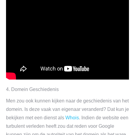
4. Domein Geschiedenis
Men zou ook kunnen kijken naar de geschiedenis van het
domein. Is deze vaak van eigenaar veranderd? Dat kun je
bekijken met een dienst als
Whois
. Indien de website een
turbulent verleden heeft zou dat reden voor Google
kunnen zijn om de autoriteit van het domein als het ware