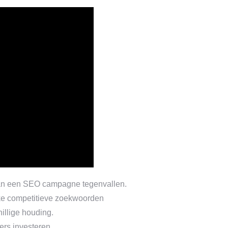
 van een SEO campagne tegenvallen.
jke competitieve zoekwoorden
illige houding.
ders investeren.