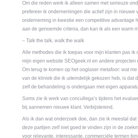
Om die reden werk ik alleen samen met serieuze onde
prefereer ik ondernemingen die actief zijn in nieuwe
onderneming in kwestie een competitive advantage hee
aan de genoemde criteria, dan kan ik als een warm m
– Talk the talk, walk the walk
Alle methodes die ik toepas voor mijn klanten pas ik o
mijn eigen website SEOgeek.nl en andere projecten d
Om terug te komen op het ooglaser metafoor: wat me 
van de kliniek die ik uiteindelijk gekozen heb, is dat d
zelf de behandeling is ondergaan met eigen apparatu
Soms zie ik werk van concullega’s tijdens het evaluer
bij aannemen nieuwe klant. Verbijsterend.
Als ik dan wat onderzoek doe, dan zie ik meestal dat
deze partijen zelf niet goed te vinden zijn in de zoe
voor relevante, interessante, commerciële termen binn