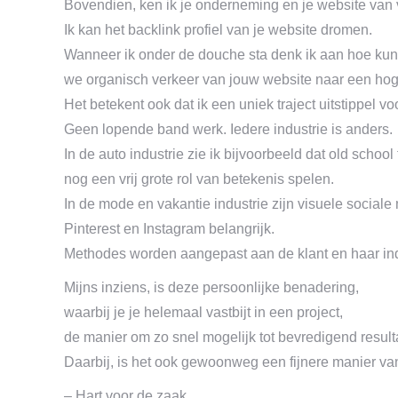
Bovendien, ken ik je onderneming en je website van 
Ik kan het backlink profiel van je website dromen.
Wanneer ik onder de douche sta denk ik aan hoe ku
we organisch verkeer van jouw website naar een hoger
Het betekent ook dat ik een uniek traject uitstippel vo
Geen lopende band werk. Iedere industrie is anders.
In de auto industrie zie ik bijvoorbeeld dat old school
nog een vrij grote rol van betekenis spelen.
In de mode en vakantie industrie zijn visuele sociale
Pinterest en Instagram belangrijk.
Methodes worden aangepast aan de klant en haar ind
Mijns inziens, is deze persoonlijke benadering,
waarbij je je helemaal vastbijt in een project,
de manier om zo snel mogelijk tot bevredigend result
Daarbij, is het ook gewoonweg een fijnere manier va
– Hart voor de zaak