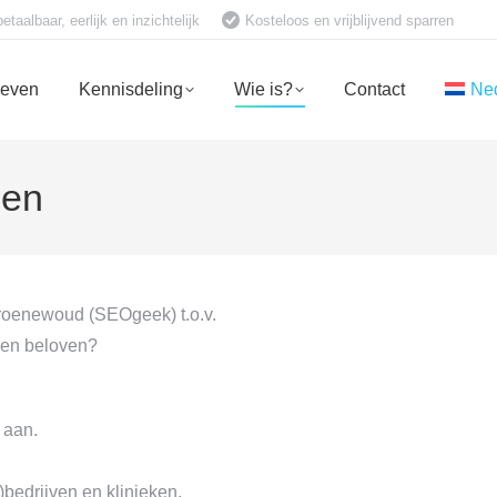
aalbaar, eerlijk en inzichtelijk
Kosteloos en vrijblijvend sparren
ieven
Kennisdeling
Wie is?
Contact
Ne
den
oenewoud (SEOgeek) t.o.v.
gen beloven?
 aan.
)bedrijven en klinieken.