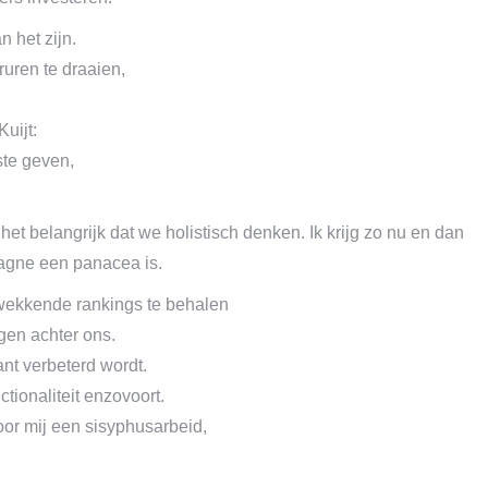
n het zijn.
ruren te draaien,
Kuijt:
rste geven,
belangrijk dat we holistisch denken. Ik krijg zo nu en dan
agne een panacea is.
wekkende rankings te behalen
gen achter ons.
ant verbeterd wordt.
ctionaliteit enzovoort.
oor mij een sisyphusarbeid,