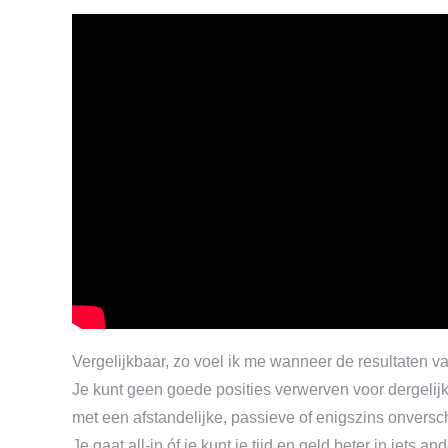
Vergelijkbaar, zo voel ik me wanneer de resultaten
Je kunt geen goede posities verwerven voor dergeli
met een afstandelijke, passieve of enigszins onversch
Je gaat all-in óf je kunt je tijd en geld beter in iets an