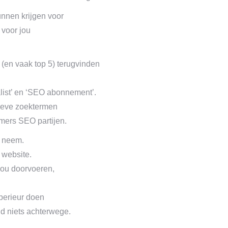
nnen krijgen voor
 voor jou
 (en vaak top 5) terugvinden
list’ en ‘SEO abonnement’.
itieve zoektermen
mmers SEO partijen.
s neem.
 website.
 zou doorvoeren,
uperieur doen
oud niets achterwege.