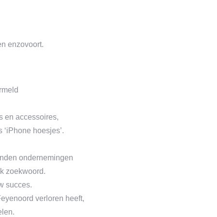
en enzovoort.
ermeld
s en accessoires,
ls ‘iPhone hoesjes’.
izenden ondernemingen
ijk zoekwoord.
uw succes.
Feyenoord verloren heeft,
elen.