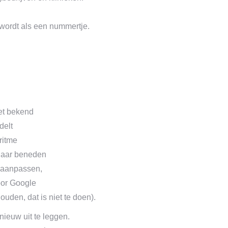
 wordt als een nummertje.
iet bekend
delt
ritme
 naar beneden
u aanpassen,
oor Google
den, dat is niet te doen).
pnieuw uit te leggen.