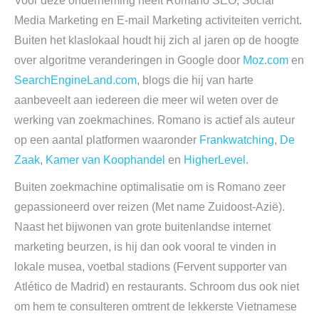
Voor deze onderneming heeft Romano SEO, Social
Media Marketing en E-mail Marketing activiteiten verricht.
Buiten het klaslokaal houdt hij zich al jaren op de hoogte
over algoritme veranderingen in Google door
Moz.com
en
SearchEngineLand.com
, blogs die hij van harte
aanbeveelt aan iedereen die meer wil weten over de
werking van zoekmachines. Romano is actief als auteur
op een aantal platformen waaronder
Frankwatching
,
De
Zaak
,
Kamer van Koophandel
en
HigherLevel
.
Buiten zoekmachine optimalisatie om is Romano zeer
gepassioneerd over reizen (Met name Zuidoost-Azië).
Naast het bijwonen van grote buitenlandse internet
marketing beurzen, is hij dan ook vooral te vinden in
lokale musea, voetbal stadions (Fervent supporter van
Atlético de Madrid)
en restaurants. Schroom dus ook niet
om hem te consulteren omtrent de lekkerste Vietnamese