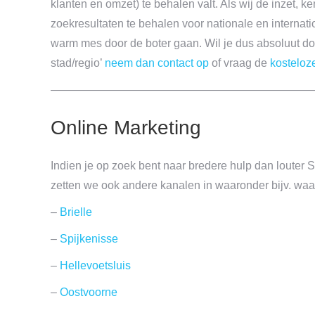
klanten en omzet) te behalen valt. Als wij de inzet, ke
zoekresultaten te behalen voor nationale en internati
warm mes door de boter gaan. Wil je dus absoluut do
stad/regio’
neem dan contact op
of vraag de
kosteloze
———————————————————————
Online Marketing
Indien je op zoek bent naar bredere hulp dan louter S
zetten we ook andere kanalen in waaronder bijv. waa
–
Brielle
–
Spijkenisse
–
Hellevoetsluis
–
Oostvoorne