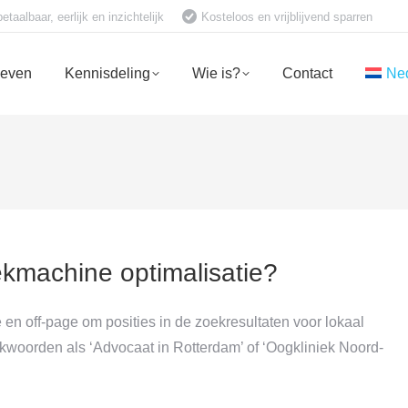
aalbaar, eerlijk en inzichtelijk
Kosteloos en vrijblijvend sparren
ieven
Kennisdeling
Wie is?
Contact
Ne
ekmachine optimalisatie?
n off-page om posities in de zoekresultaten voor lokaal
kwoorden als ‘Advocaat in Rotterdam’ of ‘Oogkliniek Noord-