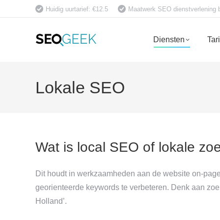
Huidig uurtarief: €12.5
Maatwerk SEO dienstverlening bet
Diensten
Tar
Lokale SEO
Wat is local SEO of lokale zo
Dit houdt in werkzaamheden aan de website on-page e
georienteerde keywords te verbeteren. Denk aan zoe
Holland’.