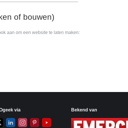
—————————————————–
ken of bouwen)
ook aan om een website te laten maken:
Ogeek via
Bekend van