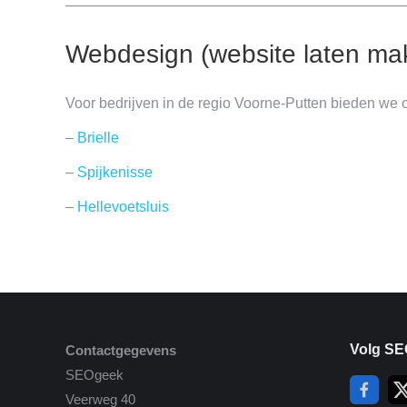
———————————————————————
Webdesign (website laten ma
Voor bedrijven in de regio Voorne-Putten bieden we 
–
Brielle
–
Spijkenisse
–
Hellevoetsluis
Volg SE
Contactgegevens
SEOgeek
Veerweg 40