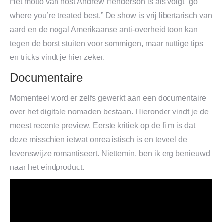
Het motto van host Andrew Henderson is als volgt “go
where you’re treated best.” De show is vrij libertarisch van
aard en de nogal Amerikaanse anti-overheid toon kan
tegen de borst stuiten voor sommigen, maar nuttige tips
en tricks vindt je hier zeker.
Documentaire
Momenteel word er zelfs gewerkt aan een documentaire
over het digitale nomaden bestaan. Hieronder vindt je de
meest recente preview. Eerste kritiek op de film is dat
deze misschien ietwat onrealistisch is en teveel de
levenswijze romantiseert. Niettemin, ben ik erg benieuwd
naar het eindproduct.