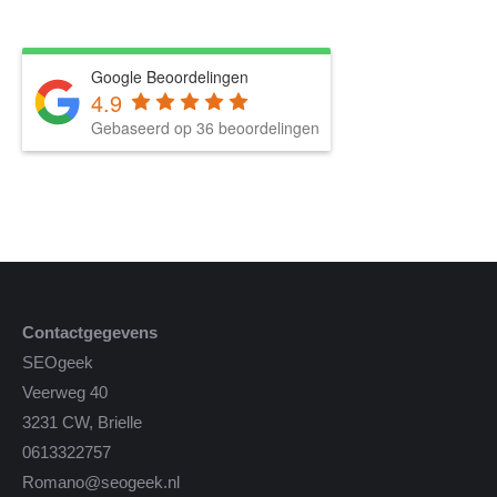
Google Beoordelingen
4.9
Gebaseerd op 36 beoordelingen
Contactgegevens
SEOgeek
Veerweg 40
3231 CW, Brielle
0613322757
Romano@seogeek.nl