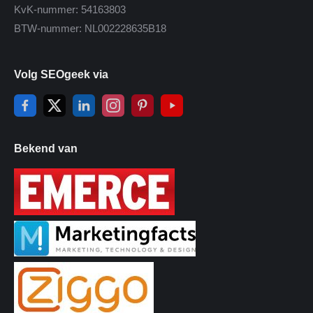
KvK-nummer: 54163803
BTW-nummer: NL002228635B18
Volg SEOgeek via
Bekend van