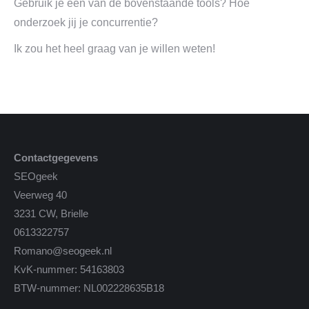
Gebruik je een van de bovenstaande tools? Hoe
onderzoek jij je concurrentie?
Ik zou het heel graag van je willen weten!
Contactgegevens
SEOgeek
Veerweg 40
3231 CW, Brielle
0613322757
Romano@seogeek.nl
KvK-nummer: 54163803
BTW-nummer: NL002228635B18