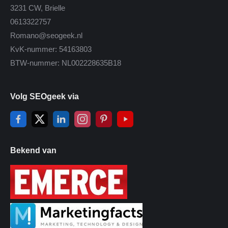
3231 CW, Brielle
0613322757
Romano@seogeek.nl
KvK-nummer: 54163803
BTW-nummer: NL002228635B18
Volg SEOgeek via
Bekend van