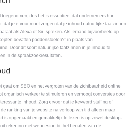
rch
eit toegenomen, dus het is essentieel dat ondernemers hun
t dat je ervoor moet zorgen dat je inhoud natuurlijke taalzinnen
raat als Alexa of Siri spreken. Als iemand bijvoorbeeld op
ecepten bevatten paddenstoelen?” in plaats van
e. Door dit soort natuurlijke taalzinnen in je inhoud te
nen in de spraakzoekresultaten.
oud
 het gaat om SEO en het vergroten van de zichtbaarheid online.
t organisch verkeer te stimuleren en verhoogt conversies door
nteressante inhoud. Zorg ervoor dat je keyword stuffing of
n de ranking van je website na verloop van tijd alleen maar
ed is opgemaakt en gemakkelijk te lezen is op zowel desktop-
oit rekening met webdesign bij het bepalen van de