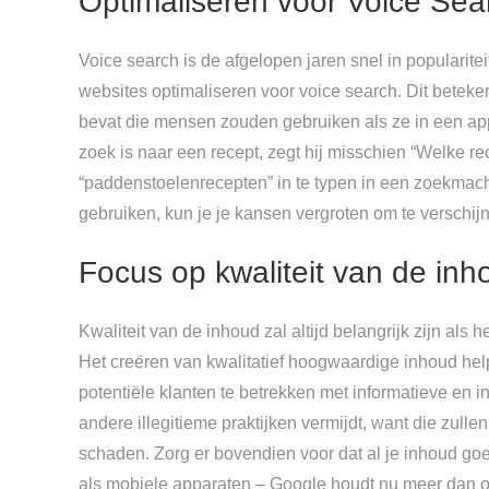
Optimaliseren voor Voice Sea
Voice search is de afgelopen jaren snel in popularit
websites optimaliseren voor voice search. Dit beteken
bevat die mensen zouden gebruiken als ze in een appa
zoek is naar een recept, zegt hij misschien “Welke r
“paddenstoelenrecepten” in te typen in een zoekmachin
gebruiken, kun je je kansen vergroten om te verschij
Focus op kwaliteit van de inh
Kwaliteit van de inhoud zal altijd belangrijk zijn als
Het creëren van kwalitatief hoogwaardige inhoud help
potentiële klanten te betrekken met informatieve en i
andere illegitieme praktijken vermijdt, want die zulle
schaden. Zorg er bovendien voor dat al je inhoud go
als mobiele apparaten – Google houdt nu meer dan o