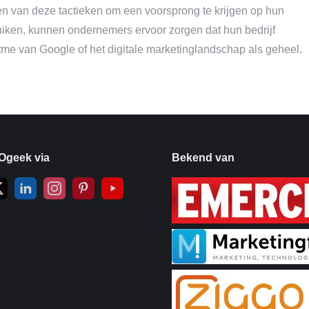
van deze tactieken om een voorsprong te krijgen op hun
ruiken, kunnen ondernemers ervoor zorgen dat hun bedrijf
ritme van Google of het digitale marketinglandschap als geheel.
Ogeek via
Bekend van