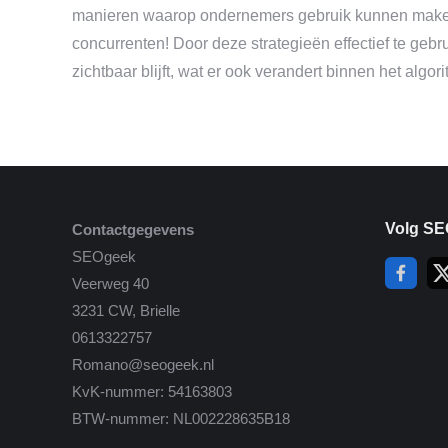
manieren waarop ondernemers gebruik kunnen maken 
concurrenten! Door deze strategieën effectief te geb
zichtbaar blijft, wat er ook verandert binnen het algo
Volg SE
Contactgegevens
SEOgeek
Veerweg 40
3231 CW, Brielle
0613322757
Romano@seogeek.nl
KvK-nummer: 54163803
BTW-nummer: NL002228635B18