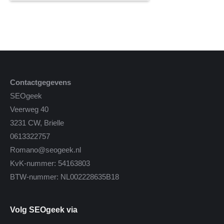
Contactgegevens
SEOgeek
Veerweg 40
3231 CW, Brielle
0613322757
Romano@seogeek.nl
KvK-nummer: 54163803
BTW-nummer: NL002228635B18
Volg SEOgeek via