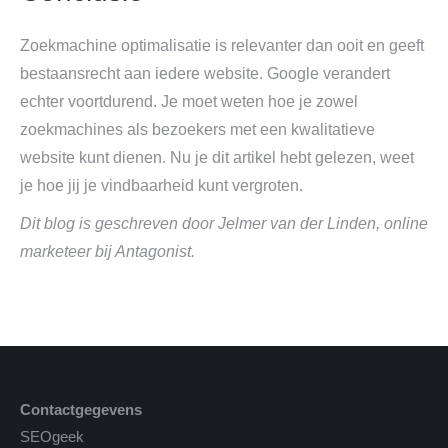
Zoekmachine optimalisatie is relevanter dan ooit en geeft
bestaansrecht aan iedere website. Google verandert
echter voortdurend. Je moet weten hoe je zowel
zoekmachines als bezoekers met een kwalitatieve
website kunt dienen. Nu je dit artikel hebt gelezen, weet
je hoe jij je vindbaarheid kunt vergroten.
Dit blog is geschreven door Jelmer van der Linden, online
marketeer bij Antagonist.
Contactgegevens
SEOgeek