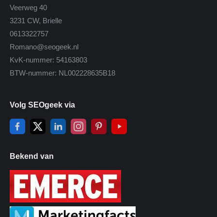
Veerweg 40
3231 CW, Brielle
0613322757
Romano@seogeek.nl
KvK-nummer: 54163803
BTW-nummer: NL002228635B18
Volg SEOgeek via
Bekend van