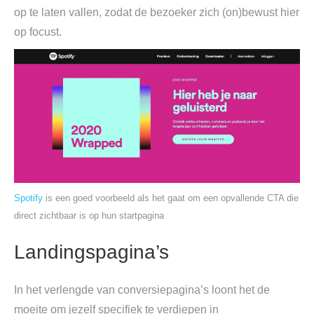
op te laten vallen, zodat de bezoeker zich (on)bewust hier
op focust.
Spotify
is een goed voorbeeld als het gaat om een opvallende CTA die
direct zichtbaar is op hun startpagina
Landingspagina’s
In het verlengde van conversiepagina’s loont het de
moeite om jezelf specifiek te verdiepen in