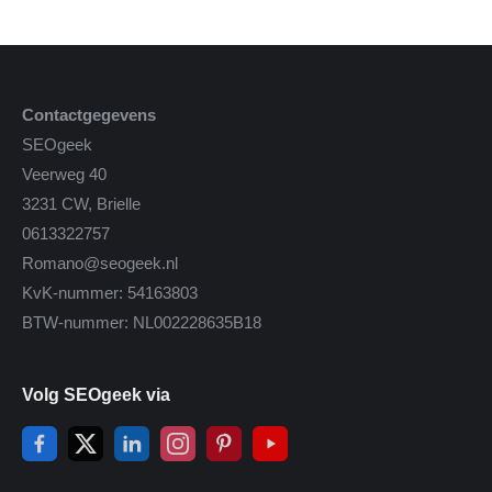
Contactgegevens
SEOgeek
Veerweg 40
3231 CW, Brielle
0613322757
Romano@seogeek.nl
KvK-nummer: 54163803
BTW-nummer: NL002228635B18
Volg SEOgeek via