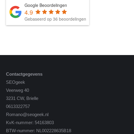
Google Beoordelingen
4.9
Gebaseerd op 36 beoordelingen
Contactgegevens
SEOgeek
Veerweg 40
3231 CW, Brielle
0613322757
Romano@seogeek.nl
KvK-nummer: 54163803
BTW-nummer: NL002228635B18