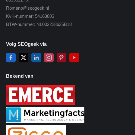
Romano@seogeek.nl
KvK-nummer: 54163803
BTW-nummer: NL002228635B18
Volg SEOgeek via
Bekend van