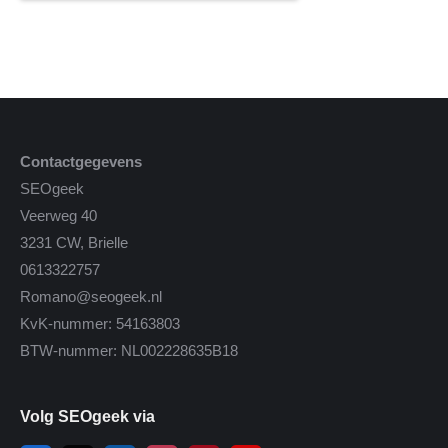
Contactgegevens
SEOgeek
Veerweg 40
3231 CW, Brielle
0613322757
Romano@seogeek.nl
KvK-nummer: 54163803
BTW-nummer: NL002228635B18
Volg SEOgeek via