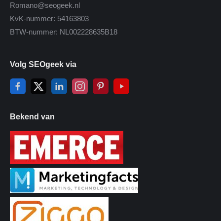
Romano@seogeek.nl
KvK-nummer: 54163803
BTW-nummer: NL002228635B18
Volg SEOgeek via
Bekend van