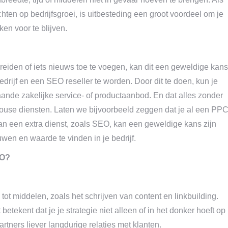
ichten op bedrijfsgroei, is uitbesteding een groot voordeel om je
aken voor te blijven.
e breiden of iets nieuws toe te voegen, kan dit een geweldige kans
rijf en een SEO reseller te worden. Door dit te doen, kun je
nde zakelijke service- of productaanbod. En dat alles zonder
n-house diensten. Laten we bijvoorbeeld zeggen dat je al een PP
n een extra dienst, zoals SEO, kan een geweldige kans zijn
wen en waarde te vinden in je bedrijf.
EO?
tot middelen, zoals het schrijven van content en linkbuilding.
etekent dat je je strategie niet alleen of in het donker hoeft op
rtners liever langdurige relaties met klanten.