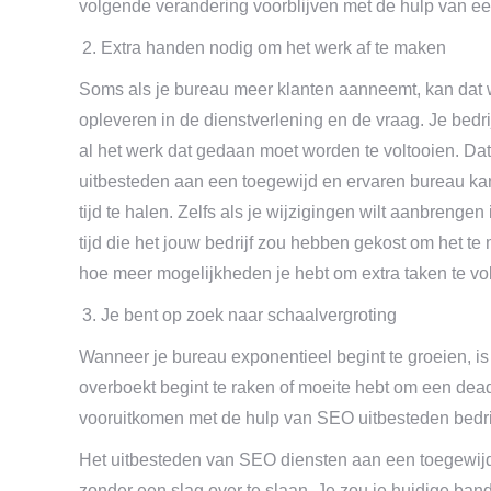
volgende verandering voorblijven met de hulp van ee
Extra handen nodig om het werk af te maken
Soms als je bureau meer klanten aanneemt, kan dat 
opleveren in de dienstverlening en de vraag. Je bed
al het werk dat gedaan moet worden te voltooien. Da
uitbesteden aan een toegewijd en ervaren bureau kan 
tijd te halen. Zelfs als je wijzigingen wilt aanbreng
tijd die het jouw bedrijf zou hebben gekost om het t
hoe meer mogelijkheden je hebt om extra taken te vol
Je bent op zoek naar schaalvergroting
Wanneer je bureau exponentieel begint te groeien, is h
overboekt begint te raken of moeite hebt om een deadl
vooruitkomen met de hulp van SEO uitbesteden bedri
Het uitbesteden van SEO diensten aan een toegewijd 
zonder een slag over te slaan. Je zou je huidige band