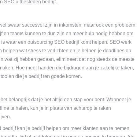
n SEO uitbesteden bedrijf.
weliswaar succesvol zijn in inkomsten, maar ook een probleem
rijf en teams kunnen te dun zijn en meer hulp nodig hebben om
t is waar een outsourcing SEO bedrijf komt helpen. SEO werk
helpen wat stress te verlichten en je helpen je deadlines op
en in wat zij hebben gedaan, elimineert dat nog steeds de meeste
e maken. Hoe meer handen die bijdragen aan je zakelijke taken,
tooien die je bedrijf ten goede komen.
et belangrijk dat je het altijd een stap voor bent. Wanneer je
ine te halen, kun je in plaats van achterop te raken
jven.
bedrijf kan je bedrijf helpen om meer klanten aan te nemen
breedte, tijd of middelen niet in gevaar hoeven te brengen. Als