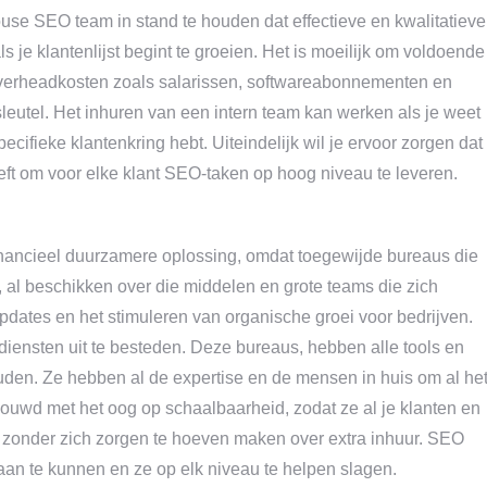
use SEO team in stand te houden dat effectieve en kwalitatieve
als je klantenlijst begint te groeien. Het is moeilijk om voldoende
verheadkosten zoals salarissen, softwareabonnementen en
eutel. Het inhuren van een intern team kan werken als je weet
 specifieke klantenkring hebt. Uiteindelijk wil je ervoor zorgen dat
ft om voor elke klant SEO-taken op hoog niveau te leveren.
inancieel duurzamere oplossing, omdat toegewijde bureaus die
al beschikken over die middelen en grote teams die zich
pdates en het stimuleren van organische groei voor bedrijven.
diensten uit te besteden. Deze bureaus, hebben alle tools en
den. Ze hebben al de expertise en de mensen in huis om al he
ouwd met het oog op schaalbaarheid, zodat ze al je klanten en
 zonder zich zorgen te hoeven maken over extra inhuur. SEO
aan te kunnen en ze op elk niveau te helpen slagen.