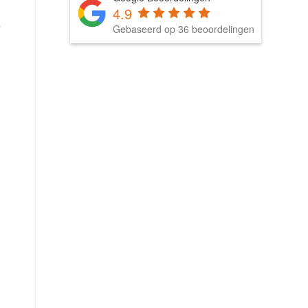
4.9
-
Gebaseerd op 36 beoordelingen
j