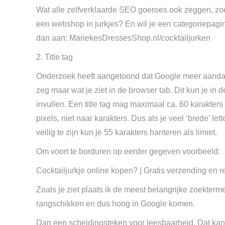
Wat alle zelfverklaarde SEO goeroes ook zeggen, zoe
een webshop in jurkjes? En wil je een categoriepagi
dan aan: MariekesDressesShop.nl/cocktailjurken
2. Title tag
Onderzoek heeft aangetoond dat Google meer aandacht
zeg maar wat je ziet in de browser tab. Dit kun je 
invullen. Een title tag mag maximaal ca. 60 karakters 
pixels, niet naar karakters. Dus als je veel ‘brede’ le
veilig te zijn kun je 55 karakters hanteren als limiet.
Om voort te borduren op eerder gegeven voorbeeld:
Cocktailjurkje online kopen? | Gratis verzending en re
Zoals je ziet plaats ik de meest belangrijke zoekter
rangschikken en dus hoog in Google komen.
Dan een scheidingsteken voor leesbaarheid. Dat kan een