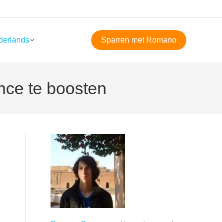
derlands
Sparren met Romano
nce te boosten