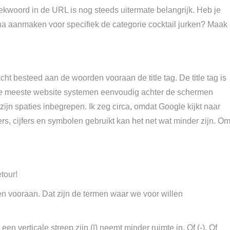
kwoord in de URL is nog steeds uitermate belangrijk. Heb je
na aanmaken voor specifiek de categorie cocktail jurken? Maak
 besteed aan de woorden vooraan de title tag. De title tag is
in de meeste website systemen eenvoudig achter de schermen
zijn spaties inbegrepen. Ik zeg circa, omdat Google kijkt naar
tters, cijfers en symbolen gebruikt kan het net wat minder zijn. O
tour!
men vooraan. Dat zijn de termen waar we voor willen
 verticale streep zijn (|) neemt minder ruimte in. Of (-). Of