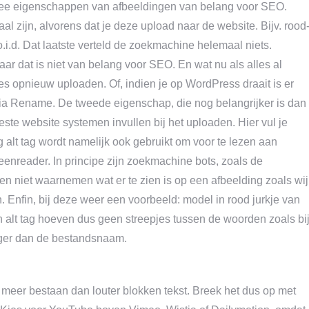
twee eigenschappen van afbeeldingen van belang voor SEO.
l zijn, alvorens dat je deze upload naar de website. Bijv. rood
i.d. Dat laatste verteld de zoekmachine helemaal niets.
ar dat is niet van belang voor SEO. En wat nu als alles al
les opnieuw uploaden. Of, indien je op WordPress draait is er
ia Rename. De tweede eigenschap, die nog belangrijker is dan
ste website systemen invullen bij het uploaden. Hier vul je
ng alt tag wordt namelijk ook gebruikt om voor te lezen aan
enreader. In principe zijn zoekmachine bots, zoals de
en niet waarnemen wat er te zien is op een afbeelding zoals wij
 Enfin, bij deze weer een voorbeeld: model in rood jurkje van
n alt tag hoeven dus geen streepjes tussen de woorden zoals bi
nger dan de bestandsnaam.
meer bestaan dan louter blokken tekst. Breek het dus op met