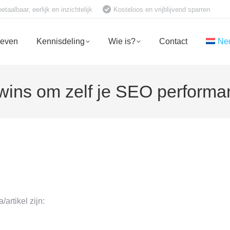
aalbaar, eerlijk en inzichtelijk
Kosteloos en vrijblijvend sparren
ieven
Kennisdeling
Wie is?
Contact
Ne
wins om zelf je SEO performa
rtikel zijn: