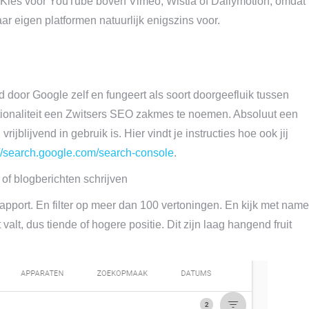
Kies voor YouTube boven Vimeo, Wistia of Dailymotion, omdat
r eigen platformen natuurlijk enigszins voor.
oor Google zelf en fungeert als soort doorgeefluik tussen
tionaliteit een Zwitsers SEO zakmes te noemen. Absoluut een
ijblijvend in gebruik is. Hier vindt je instructies hoe ook jij
://search.google.com/search-console
.
of blogberichten schrijven
pport. En filter op meer dan 100 vertoningen. En kijk met name
lt, dus tiende of hogere positie. Dit zijn laag hangend fruit