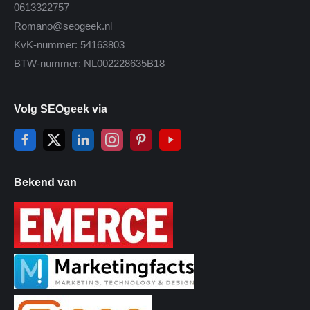
0613322757
Romano@seogeek.nl
KvK-nummer: 54163803
BTW-nummer: NL002228635B18
Volg SEOgeek via
Bekend van