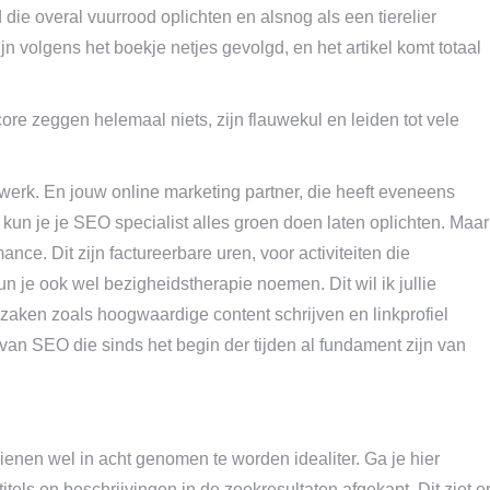
d die overal vuurrood oplichten en alsnog als een tierelier
ijn volgens het boekje netjes gevolgd, en het artikel komt totaal
re zeggen helemaal niets, zijn flauwekul en leiden tot vele
 werk. En jouw online marketing partner, die heeft eveneens
n kun je je SEO specialist alles groen doen laten oplichten. Maar
nce. Dit zijn factureerbare uren, voor activiteiten die
n je ook wel bezigheidstherapie noemen. Dit wil ik jullie
aken zoals hoogwaardige content schrijven en linkprofiel
n van SEO die sinds het begin der tijden al fundament zijn van
dienen wel in acht genomen te worden idealiter. Ga je hier
els en beschrijvingen in de zoekresultaten afgekapt. Dit ziet e