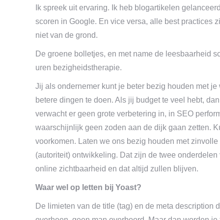
Ik spreek uit ervaring. Ik heb blogartikelen gelanceer
scoren in Google. En vice versa, alle best practices z
niet van de grond.
De groene bolletjes, en met name de leesbaarheid sco
uren bezigheidstherapie.
Jij als ondernemer kunt je beter bezig houden met je
betere dingen te doen. Als jij budget te veel hebt, da
verwacht er geen grote verbetering in, in SEO performa
waarschijnlijk geen zoden aan de dijk gaan zetten. Ku
voorkomen. Laten we ons bezig houden met zinvolle z
(autoriteit) ontwikkeling. Dat zijn de twee onderdele
online zichtbaarheid en dat altijd zullen blijven.
Waar wel op letten bij Yoast?
De limieten van de title (tag) en de meta description 
overheen, geen man overboord. Maar dan worden je tit