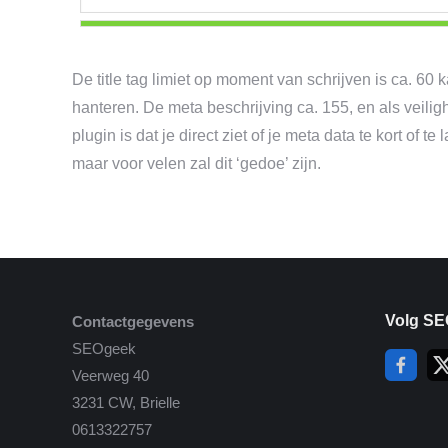
De title tag limiet op moment van schrijven is ca. 60 
hanteren. De meta beschrijving ca. 155, en als veil
plugin is dat je direct ziet of je meta data te kort of t
maar voor velen zal dit ‘gedoe’ zijn.
Volg SE
Contactgegevens
SEOgeek
Veerweg 40
3231 CW, Brielle
0613322757