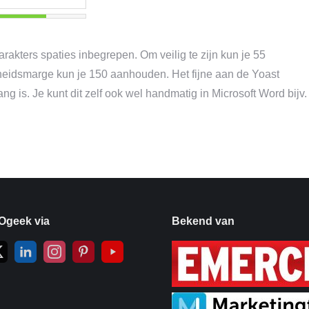
karakters spaties inbegrepen. Om veilig te zijn kun je 55
igheidsmarge kun je 150 aanhouden. Het fijne aan de Yoast
e lang is. Je kunt dit zelf ook wel handmatig in Microsoft Word bijv.
Ogeek via
Bekend van