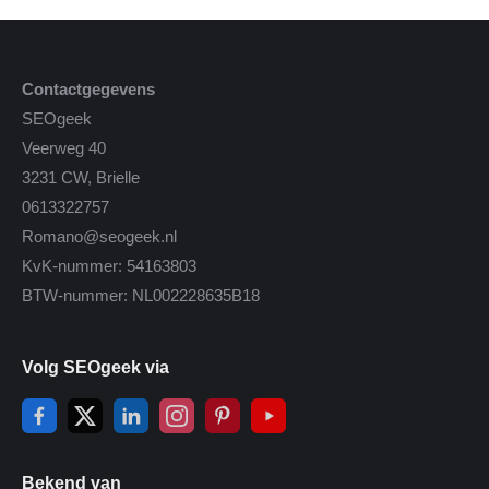
Contactgegevens
SEOgeek
Veerweg 40
3231 CW, Brielle
0613322757
Romano@seogeek.nl
KvK-nummer: 54163803
BTW-nummer: NL002228635B18
Volg SEOgeek via
Bekend van