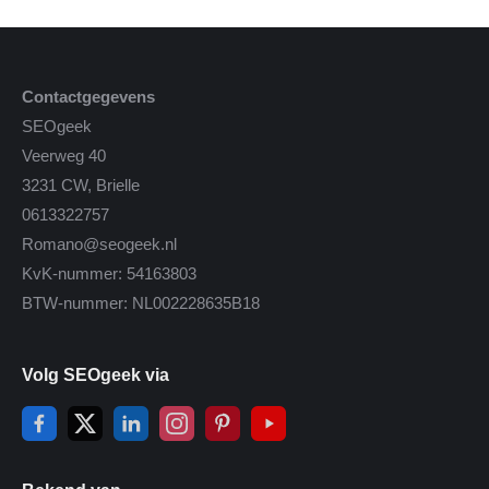
Contactgegevens
SEOgeek
Veerweg 40
3231 CW, Brielle
0613322757
Romano@seogeek.nl
KvK-nummer: 54163803
BTW-nummer: NL002228635B18
Volg SEOgeek via