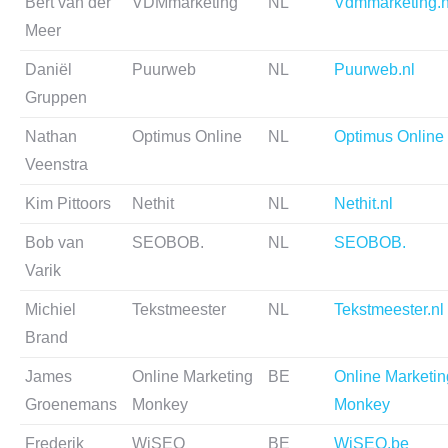
Bert van der
VDMmarketing
NL
Vdmmarketing.n
Meer
Daniël
Puurweb
NL
Puurweb.nl
Gruppen
Nathan
Optimus Online
NL
Optimus Online
Veenstra
Kim Pittoors
Nethit
NL
Nethit.nl
Bob van
SEOBOB.
NL
SEOBOB.
Varik
Michiel
Tekstmeester
NL
Tekstmeester.nl
Brand
James
Online Marketing
BE
Online Marketin
Groenemans
Monkey
Monkey
Frederik
WiSEO
BE
WiSEO.be