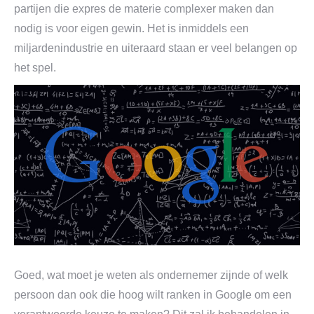
partijen die expres de materie complexer maken dan
nodig is voor eigen gewin. Het is inmiddels een
miljardenindustrie en uiteraard staan er veel belangen op
het spel.
Goed, wat moet je weten als ondernemer zijnde of welk
persoon dan ook die hoog wilt ranken in Google om een