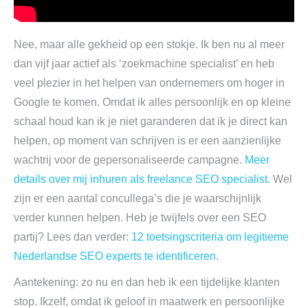
Nee, maar alle gekheid op een stokje. Ik ben nu al meer
dan vijf jaar actief als ‘zoekmachine specialist’ en heb
veel plezier in het helpen van ondernemers om hoger in
Google te komen. Omdat ik alles persoonlijk en op kleine
schaal houd kan ik je niet garanderen dat ik je direct kan
helpen, op moment van schrijven is er een aanzienlijke
wachtrij voor de gepersonaliseerde campagne.
Meer
details over mij inhuren als freelance SEO specialist
. Wel
zijn er een aantal concullega’s die je waarschijnlijk
verder kunnen helpen. Heb je twijfels over een SEO
partij? Lees dan verder:
12 toetsingscriteria om legitieme
Nederlandse SEO experts te identificeren
.
Aantekening: zo nu en dan heb ik een tijdelijke klanten
stop. Ikzelf, omdat ik geloof in maatwerk en persoonlijke