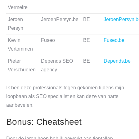
Vermeire
Jeroen
JeroenPersyn.be
BE
JeroenPersyn.b
Persyn
Kevin
Fuseo
BE
Fuseo.be
Vertommen
Pieter
Depends SEO
BE
Depends.be
Verschueren
agency
Ik ben deze professionals tegen gekomen tijdens mijn
loopbaan als SEO specialist en kan deze van harte
aanbevelen.
Bonus: Cheatsheet
Door de jaren heen heb ik gewerkt aan tientallen