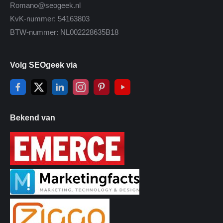
Romano@seogeek.nl
KvK-nummer: 54163803
BTW-nummer: NL002228635B18
Volg SEOgeek via
Bekend van