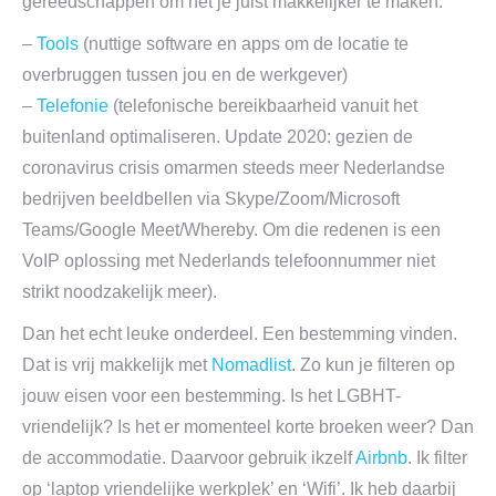
gereedschappen om het je juist makkelijker te maken:
–
Tools
(nuttige software en apps om de locatie te
overbruggen tussen jou en de werkgever)
–
Telefonie
(telefonische bereikbaarheid vanuit het
buitenland optimaliseren. Update 2020: gezien de
coronavirus crisis omarmen steeds meer Nederlandse
bedrijven beeldbellen via Skype/Zoom/Microsoft
Teams/Google Meet/Whereby. Om die redenen is een
VoIP oplossing met Nederlands telefoonnummer niet
strikt noodzakelijk meer).
Dan het echt leuke onderdeel. Een bestemming vinden.
Dat is vrij makkelijk met
Nomadlist
. Zo kun je filteren op
jouw eisen voor een bestemming. Is het LGBHT-
vriendelijk? Is het er momenteel korte broeken weer? Dan
de accommodatie. Daarvoor gebruik ikzelf
Airbnb
. Ik filter
op ‘laptop vriendelijke werkplek’ en ‘Wifi’. Ik heb daarbij