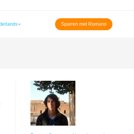
derlands
Sparren met Romano
t