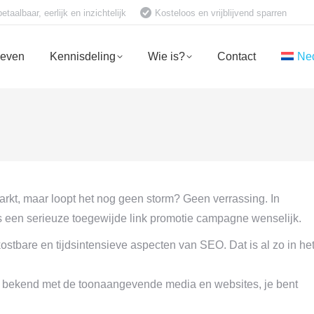
aalbaar, eerlijk en inzichtelijk
Kosteloos en vrijblijvend sparren
ieven
Kennisdeling
Wie is?
Contact
Ne
markt, maar loopt het nog geen storm? Geen verrassing. In
n is een serieuze toegewijde link promotie campagne wenselijk.
kostbare en tijdsintensieve aspecten van SEO. Dat is al zo in he
er bekend met de toonaangevende media en websites, je bent