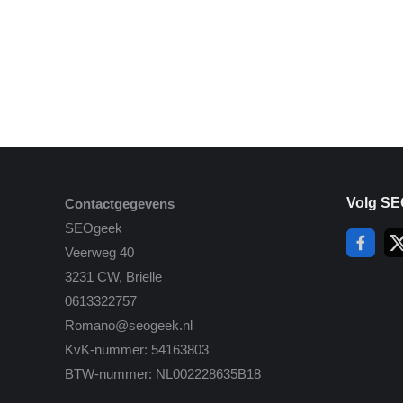
Volg SE
Contactgegevens
SEOgeek
Veerweg 40
3231 CW, Brielle
0613322757
Romano@seogeek.nl
KvK-nummer: 54163803
BTW-nummer: NL002228635B18