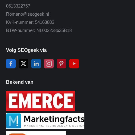
0613322757
Romano@seogeek.nl
KvK-nummer: 54163803
BTW-nummer: NL002228635B18
Volg SEOgeek via
Bekend van