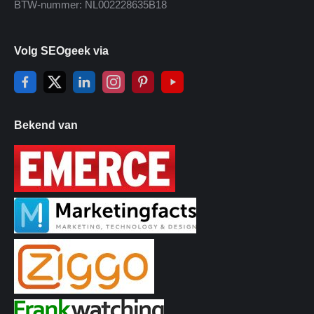
BTW-nummer: NL002228635B18
Volg SEOgeek via
Bekend van