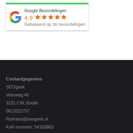
Google Beoordelingen
4.9
Gebaseerd op 36 beoordelingen
Contactgegevens
SEOgeek
Veerweg 40
3231 CW, Brielle
0613322757
Romano@seogeek.nl
KvK-nummer: 54163803