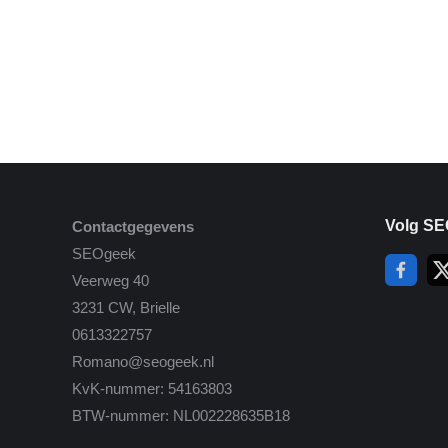
Volg SE
Contactgegevens
SEOgeek
Veerweg 40
3231 CW, Brielle
0613322757
Romano@seogeek.nl
KvK-nummer: 54163803
BTW-nummer: NL002228635B18