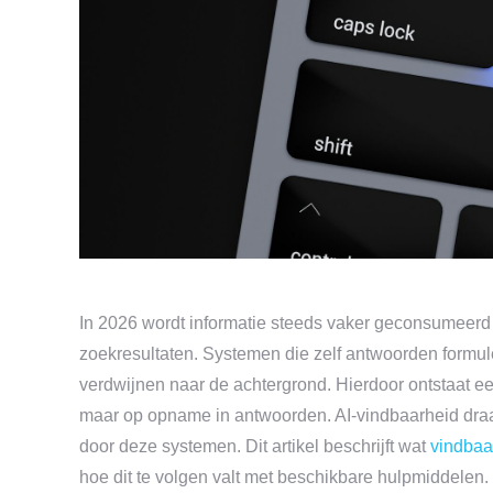
In 2026 wordt informatie steeds vaker geconsumeerd 
zoekresultaten. Systemen die zelf antwoorden formul
verdwijnen naar de achtergrond. Hierdoor ontstaat e
maar op opname in antwoorden. AI-vindbaarheid draai
door deze systemen. Dit artikel beschrijft wat
vindbaa
hoe dit te volgen valt met beschikbare hulpmiddelen.