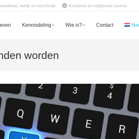
aalbaar, eerlijk en inzichtelijk
Kosteloos en vrijblijvend sparren
ieven
Kennisdeling
Wie is?
Contact
Ne
onden worden