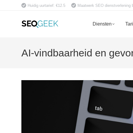
Huidig uurtarief: €12.5
Maatwerk SEO dienstverlening bet
Diensten
Tar
AI-vindbaarheid en gev