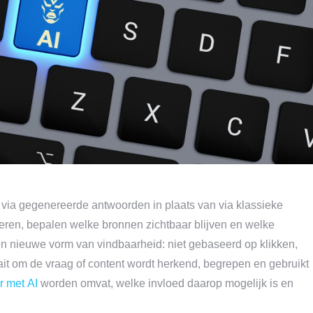
via gegenereerde antwoorden in plaats van via klassieke
eren, bepalen welke bronnen zichtbaar blijven en welke
en nieuwe vorm van vindbaarheid: niet gebaseerd op klikken,
t om de vraag of content wordt herkend, begrepen en gebruikt
r met AI
worden omvat, welke invloed daarop mogelijk is en