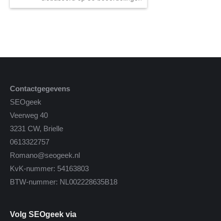
Contactgegevens
SEOgeek
Veerweg 40
3231 CW, Brielle
0613322757
Romano@seogeek.nl
KvK-nummer: 54163803
BTW-nummer: NL002228635B18
Volg SEOgeek via