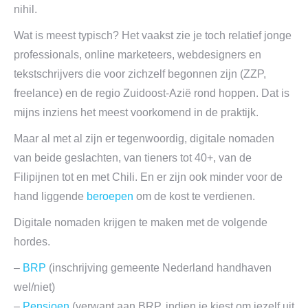
nihil.
Wat is meest typisch? Het vaakst zie je toch relatief jonge
professionals, online marketeers, webdesigners en
tekstschrijvers die voor zichzelf begonnen zijn (ZZP,
freelance) en de regio Zuidoost-Azië rond hoppen. Dat is
mijns inziens het meest voorkomend in de praktijk.
Maar al met al zijn er tegenwoordig, digitale nomaden
van beide geslachten, van tieners tot 40+, van de
Filipijnen tot en met Chili. En er zijn ook minder voor de
hand liggende
beroepen
om de kost te verdienen.
Digitale nomaden krijgen te maken met de volgende
hordes.
–
BRP
(inschrijving gemeente Nederland handhaven
wel/niet)
–
Pensioen
(verwant aan BRP, indien je kiest om jezelf uit