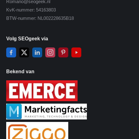
Romano@seogeek.nl
KvK-nummer: 54163803
BTW-nummer: NL002228635B18
Volg SEOgeek via
Bekend van