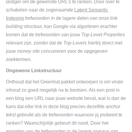
lastiger
om de gewenste URL’s te ranken. Door over te
schakelen naar de zogenaamde
Latent Semantic
Indexing
trefwoorden in de lagere delen van onze
link
building structuur
, kan Google via algoritmen erachter
komen dat de trefwoorden van jouw
Top-Level Properties
relevant zijn, zonder dat de
Top-Levels
hierbij direct met
jouw
money site
concurreren voor de opgegeven
zoektermen.
Ongewone Linkstructuur
Onthoud dat het Greenhat pakket ontworpen is om virale
inhoud zo goed mogelijk na te bootsen. Als een post in
een blog een URL naar jouw website bevat, wat is dan de
kans dat
elke
link in deze blog precies dezelfde
anchor
tekst
gebruikt als de trefwoorden waarvoor jij probeert te
ranken? Waarschijnlijk gebeurt dit nooit. Door het
wisselen van de trefwoorden in de lagere niveaus van