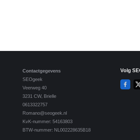
Volg SE
Contactgegevens
SEOgeek
Veerweg 40
3231 CW, Brielle
0613322757
Romano@seogeek.nl
KvK-nummer: 54163803
BTW-nummer: NL002228635B18