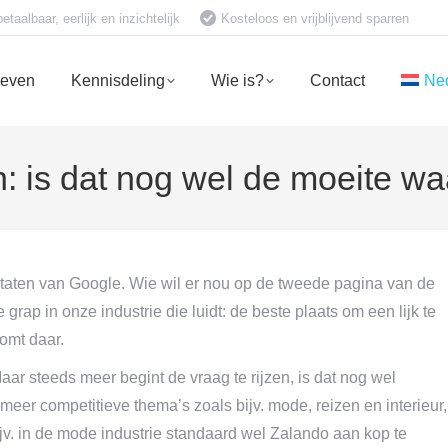
aalbaar, eerlijk en inzichtelijk
Kosteloos en vrijblijvend sparren
ieven
Kennisdeling
Wie is?
Contact
Ne
 is dat nog wel de moeite wa
ultaten van Google. Wie wil er nou op de tweede pagina van de
grap in onze industrie die luidt: de beste plaats om een lijk te
omt daar.
 steeds meer begint de vraag te rijzen, is dat nog wel
er competitieve thema’s zoals bijv. mode, reizen en interieur,
jv. in de mode industrie standaard wel Zalando aan kop te