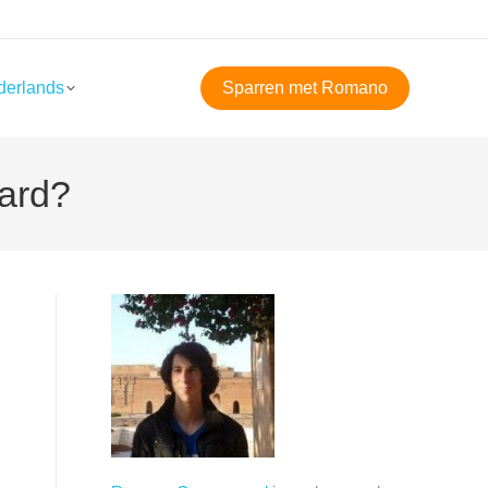
derlands
Sparren met Romano
ard?