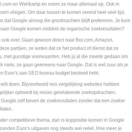
Bol.com en Wehkamp en noem ze maar allemaal op. Ook in
oren vliegen. Om daar tussen te komen vereist heel veel tijd,
s dat Google alsnog die grootmachten blijft prefereren. Je kunt
venaan Google komen middels de organische zoekresultaten?
le ook over. Gaan gewoon direct naar Bol.com, Amazon,
e partijen, ze weten dat ze het product of dienst dat ze
s, met gunstige voorwaarden. Heb jij al die moeite gedaan om
k niets, ze gaan geeneens naar Google. Dat is wel zuur als je
nden Euro’s aan SEO bureau budget besteed hebt.
 wilt doen. Bijvoorbeeld reis vergelijking websites hebben
elijker optreedt bij reizen gerelateerde zoekopdrachten.
Google zelf boven de zoekresultaten zonder dat een zoeker
ltaten.
minder competitieve thema, dan is koppositie komen in Google
uizenden Euro’s uitgaven nog steeds wel reëel. Hoe meer je