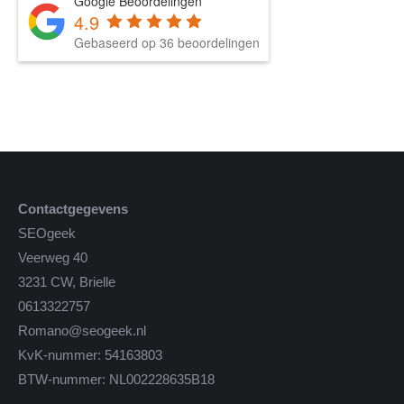
Google Beoordelingen
4.9
Gebaseerd op 36 beoordelingen
Contactgegevens
SEOgeek
Veerweg 40
3231 CW, Brielle
0613322757
Romano@seogeek.nl
KvK-nummer: 54163803
BTW-nummer: NL002228635B18