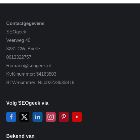
Contactgegevens
SEOgeek
Veerweg 40
3231 CW, Brielle
0613322757
Romano@seogeek.nl
KvK-nummer: 54163803
BTW-nummer: NL002228635B18
Volg SEOgeek via
Bekend van