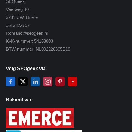
SEOgeek
Veerweg 40
3231 CW, Brielle
0613322757
Romano@seogeek.nl
KvK-nummer: 54163803
BTW-nummer: NL002228635B18
Volg SEOgeek via
Bekend van