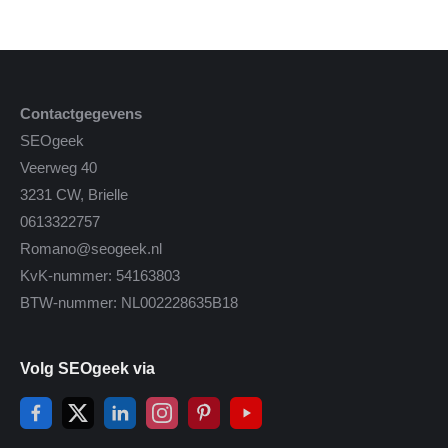
Contactgegevens
SEOgeek
Veerweg 40
3231 CW, Brielle
0613322757
Romano@seogeek.nl
KvK-nummer: 54163803
BTW-nummer: NL002228635B18
Volg SEOgeek via