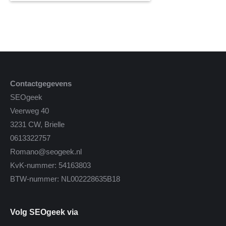
Contactgegevens
SEOgeek
Veerweg 40
3231 CW, Brielle
0613322757
Romano@seogeek.nl
KvK-nummer: 54163803
BTW-nummer: NL002228635B18
Volg SEOgeek via