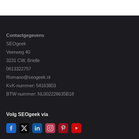
Contactgegevens
SEOgeek
Veerweg 40
3231 CW, Brielle
0613322757
Romano@seogeek.nl
KvK-nummer: 54163803
BTW-nummer: NL002228635B18
Volg SEOgeek via