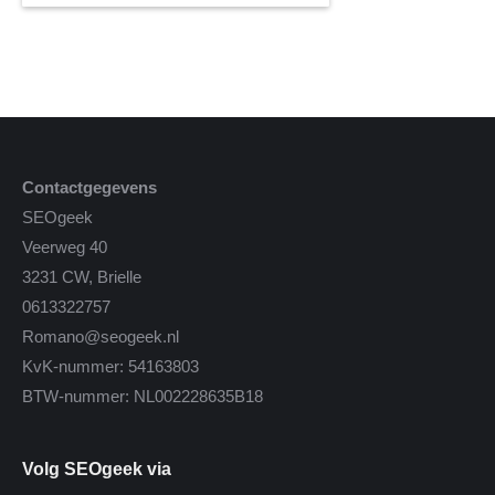
Contactgegevens
SEOgeek
Veerweg 40
3231 CW, Brielle
0613322757
Romano@seogeek.nl
KvK-nummer: 54163803
BTW-nummer: NL002228635B18
Volg SEOgeek via