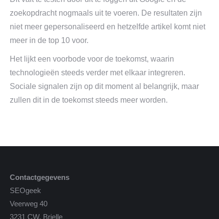
zoekopdracht nogmaals uit te voeren. De resultaten zijn
niet meer gepersonaliseerd en hetzelfde artikel komt niet
meer in de top 10 voor.
Het lijkt een voorbode voor de toekomst, waarin
technologieën steeds verder met elkaar integreren.
Sociale signalen zijn op dit moment al belangrijk, maar
zullen dit in de toekomst steeds meer worden.
Contactgegevens
SEOgeek
Veerweg 40
3231 CW, Brielle