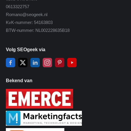
0613322757
Romano@seogeek.nl
KvK-nummer: 54163803
BTW-nummer: NL002228635B18
Volg SEOgeek via
Bekend van