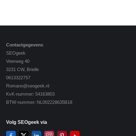
Contactgegevens
SEOgeek
Veerweg 40
3231 CW, Brielle
0613322757
Romano@seogeek.nl
KvK-nummer: 54163803
BTW-nummer: NL002228635B18
Volg SEOgeek via