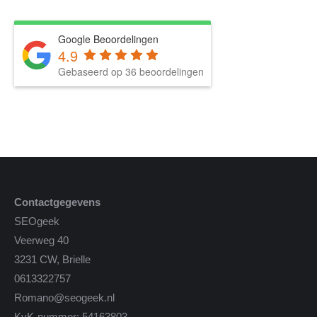
Google Beoordelingen
4.9
Gebaseerd op 36 beoordelingen
Contactgegevens
SEOgeek
Veerweg 40
3231 CW, Brielle
0613322757
Romano@seogeek.nl
KvK-nummer: 54163803