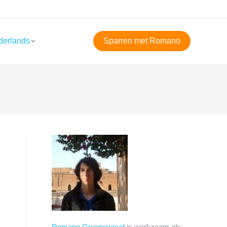
derlands
Sparren met Romano
Romano Groenewoud
is werkzaam als