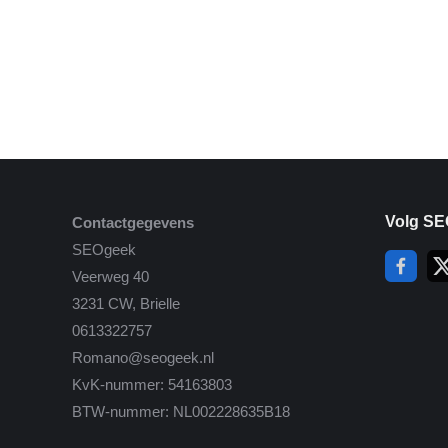
Volg SE
Contactgegevens
SEOgeek
Veerweg 40
3231 CW, Brielle
0613322757
Romano@seogeek.nl
KvK-nummer: 54163803
BTW-nummer: NL002228635B18