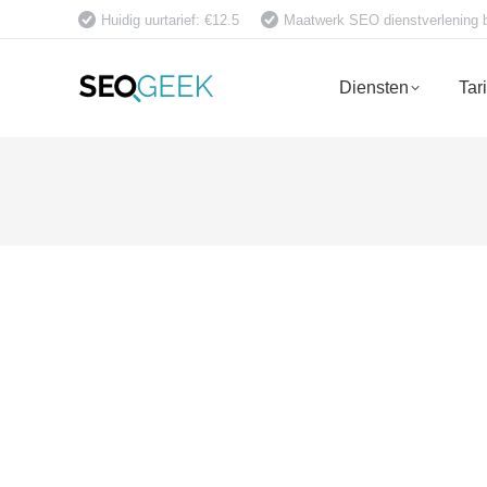
Huidig uurtarief: €12.5
Maatwerk SEO dienstverlening bet
Diensten
Tar