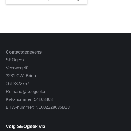
Contactgegevens
SEOgeek
Veerweg 40
3231 CW, Brielle
0613322757
Romano@seogeek.nl
KvK-nummer: 54163803
BTW-nummer: NL002228635B18
Volg SEOgeek via