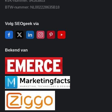
KvK-nummer: 54163803
BTW-nummer: NL002228635B18
Volg SEOgeek via
Bekend van