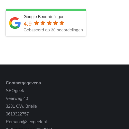
Google Beoordelingen
4.9
Gebaseerd op 36 beoordelingen
Contactgegevens
SEOgeek
Veerweg 40
3231 CW, Brielle
0613322757
Romano@seogeek.nl