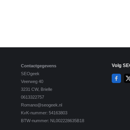
Volg SE
Contactgegevens
SEOgeek
Veerweg 40
3231 CW, Brielle
0613322757
Romano@seogeek.nl
KvK-nummer: 54163803
BTW-nummer: NL002228635B18