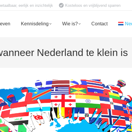
aalbaar, eerlijk en inzichtelijk
Kosteloos en vrijblijvend sparren
ieven
Kennisdeling
Wie is?
Contact
Ne
anneer Nederland te klein is