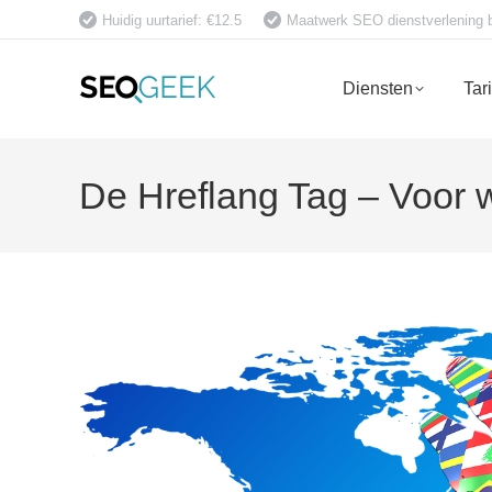
Huidig uurtarief: €12.5
Maatwerk SEO dienstverlening bet
Diensten
Tar
De Hreflang Tag – Voor w