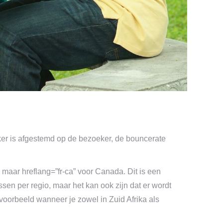
eker is afgestemd op de bezoeker, de bouncerate
 maar hreflang=”fr-ca” voor Canada. Dit is een
sen per regio, maar het kan ook zijn dat er wordt
oorbeeld wanneer je zowel in Zuid Afrika als