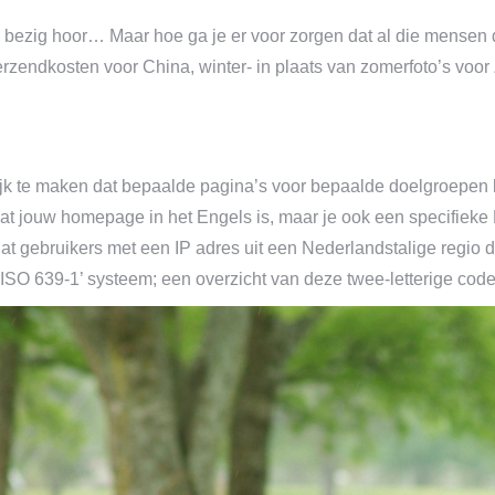
oed bezig hoor… Maar hoe ga je er voor zorgen dat al die mensen
rzendkosten voor China, winter- in plaats van zomerfoto’s voor
k te maken dat bepaalde pagina’s voor bepaalde doelgroepen be
dat jouw homepage in het Engels is, maar je ook een specifieke 
dat gebruikers met een IP adres uit een Nederlandstalige regio
‘ISO 639-1’ systeem; een overzicht van deze twee-letterige code