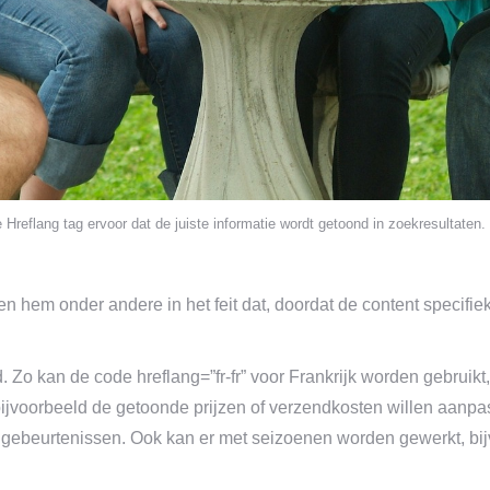
 Hreflang tag ervoor dat de juiste informatie wordt getoond in zoekresultaten.
ten hem onder andere in het feit dat, doordat de content specifi
Zo kan de code hreflang=”fr-fr” voor Frankrijk worden gebruikt,
 bijvoorbeeld de getoonde prijzen of verzendkosten willen aanpas
gebeurtenissen. Ook kan er met seizoenen worden gewerkt, bijv