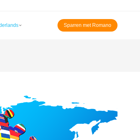
derlands
Sparren met Romano